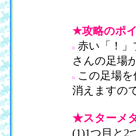
★攻略のポ
赤い「！」
さんの足場
この足場を
消えますの
★スターメ
(1)1つ目