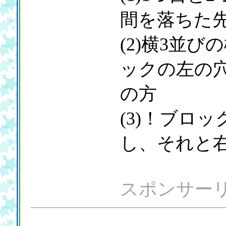
間を落ちた
(2)横3並
ックの左の
の方
(3)！ブロ
し、それと
スポンサー