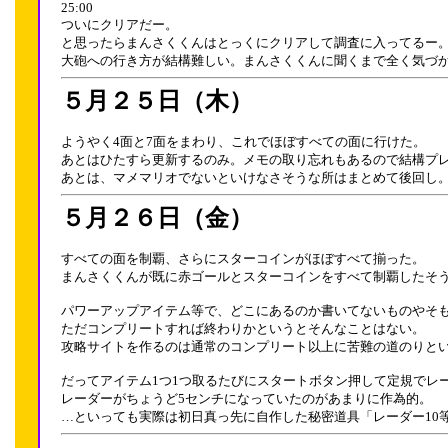
25:00
ついにクリアだー。
と思ったらまんさくくんはとっくにクリアして調査に入ってるー
大砲への行き方が結構難しい。まんさくくんに聞くまで全く気づ
５月２５日（木）
ようやく4面と7面をまわり、これでほぼすべての面に行けた。
あとはひたすら更新するのみ。メモの取り忘れもあるので結構プ
あとは、マメマリオでないといけなさそうな所はまとめて後回し
５月２６日（金）
すべての面を制覇、さらにスターコインがほぼすべて揃った。
まんさくくんが既に赤ゴールとスターコインをすべて制覇したそ
パワーアップアイテム等で、どこにあるのか書いてないものやそ
ただコンプリートすれば終わりかというとそんなことはない。
攻略サイトを作るのは通常のコンプリート以上に苦難の道のりと
だってアイテム1つ1つ取るたびにスタートボタン押して定規でレ
レーダーがちょうど5センチになっていたのがあまりに作為的。
…といっても実際は初日真っ先に自作した秘密道具「レーダー10