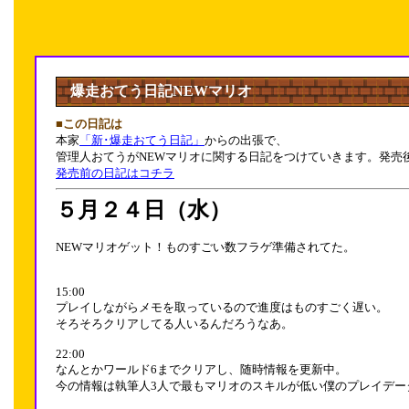
爆走おてう日記NEWマリオ
■この日記は
本家
「新･爆走おてう日記」
からの出張で、
管理人おてうがNEWマリオに関する日記をつけていきます。発売
発売前の日記はコチラ
５月２４日（水）
NEWマリオゲット！ものすごい数フラゲ準備されてた。
15:00
プレイしながらメモを取っているので進度はものすごく遅い。
そろそろクリアしてる人いるんだろうなあ。
22:00
なんとかワールド6までクリアし、随時情報を更新中。
今の情報は執筆人3人で最もマリオのスキルが低い僕のプレイデー