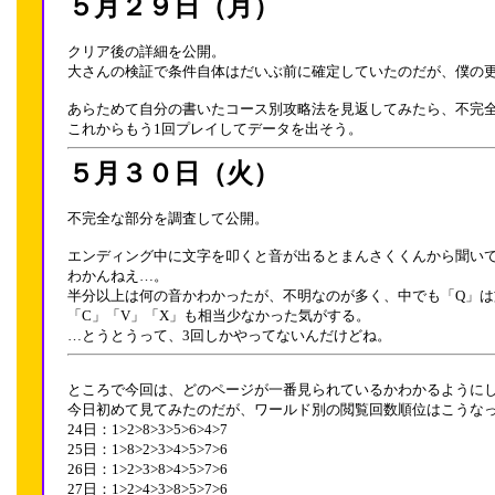
５月２９日（月）
クリア後の詳細を公開。
大さんの検証で条件自体はだいぶ前に確定していたのだが、僕の
あらためて自分の書いたコース別攻略法を見返してみたら、不完全
これからもう1回プレイしてデータを出そう。
５月３０日（火）
不完全な部分を調査して公開。
エンディング中に文字を叩くと音が出るとまんさくくんから聞い
わかんねえ…。
半分以上は何の音かわかったが、不明なのが多く、中でも「Q」
「C」「V」「X」も相当少なかった気がする。
…とうとうって、3回しかやってないんだけどね。
ところで今回は、どのページが一番見られているかわかるように
今日初めて見てみたのだが、ワールド別の閲覧回数順位はこうな
24日：1>2>8>3>5>6>4>7
25日：1>8>2>3>4>5>7>6
26日：1>2>3>8>4>5>7>6
27日：1>2>4>3>8>5>7>6