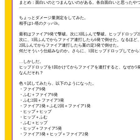
まとめ：面白いのとつまんないのがある。各自面白いと思ったや
ちょっとダメージ量測定をしてみた。
相手は1-塔のクッパJr。
最初はファイア9発で撃破。次に3回ふんで撃破。ヒップドロップ
次に、1回ふんでからファイア連打したら6発で倒せた。なるほど
2回ふんでからファイア連打したら案の定3発で倒せた。
何だそういう仕組みなのか。さらに、1回ヒップドロップしてから
…しかしだ。
ヒップドロップを1回かけてからファイアを連打すると、なぜか5
なんだそれ？
色々試してみたら、以下のようになった。
・ファイア9発
・ふむ＋ファイア6発
・ふむ2回＋ファイア3発
・ファイア2発＋ふむ2回＋ファイア1発
・ヒップ＋ヒップ
・ヒップ＋ふむ
・ふむ＋ヒップ
・ヒップ＋ファイア5発
・ファイア3発＋ヒップ＋ファイア2発