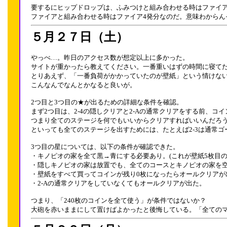
要するにヒップドロップは、ふみつけと組み合わせる時はファイア
ファイアと組み合わせる時はファイア4発分なのだ。意味わからん
５月２７日（土）
やっべ…。昨日のアクセス数が想定以上に多かった。
サイトが重かったら教えてください。一番重いはずの時間に寝て
とりあえず、「一番負荷がかかっていたのが壁紙」という情けない
こんなんでなんとかなると良いが。
2つ目と3つ目の★が出るための詳細な条件を確認。
まず2つ目は、2-4の隠しクリアと2-Aの通常クリアをする前、コイ
つまり全てのステージを何でもいいからクリアすればいいんだろ
といっても全てのステージを出すためには、たとえば2-3は通常
3つ目の星については、以下の条件が確認できた。
・キノピオの家を全て黒→青にする必要あり。(これが壁紙5枚目の
・隠しキノピオの家は放置でも、全てのコースとキノピオの家を空
・壁紙をすべて買ってコインが残り0枚になったらオールクリアが
・2-Aの通常クリアをしていなくてもオールクリアが出た。
つまり、「240枚のコインを全て使う」が条件ではないか？
大砲を赤いままにして置けばよかったと後悔している。「全ての