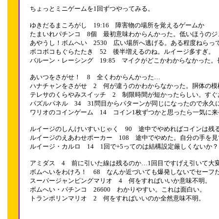
ちょっとミニゲームを1回ずつやってみる。
ゆきだるまころがし 19:16 障害物の場所を覚えるゲームか
たまいれパチンコ 8個 最初意味わからんかった。低いほうのジ
あやうし！ボムへい 2530 広い場所へ逃げる。ある程度ねら
ボコボコもぐらたたき 52 後半増えるのね。ルイージ多すぎ。
バルーン・レーシング 19:85 マイクがどこかわからなかった
あいつをさがせ！ 8 全くわからんかった…
ハナチャンをさがせ 2 何が違うのかわからなかった。胴体の模
テレサのくらやみスイッチ 2 制限時間が短かったらしい。すぐ
パズルパネル 34 31問目からパターンが同じになったので永
ワリオのコインゲーム 14 コイン1枚ずつかと思ったら一気に
ルイージのしんけいすいじゃく 90 途中でやめればコインは残
ルイージのえあわせポーカー 108 途中でやめた。自分の手を
ルイージ・カルロ 14 1回で+5ってのは結構設定厳しくないか？
アミダス 4 前に引いた線は残るのか…1回目ですげえ引いて大
ボムへいをわけろ！ 68 なんか近づいても爆発しないでセーフ
スーパージャンピングマリオ 4 何をすればいいか意味不明。
ボムへい・パチンコ 26600 わかりやすい。これは面白い。
トランポリンマリオ 2 何をすればいいのか全然意味不明。