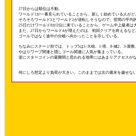
27日からは順位は不動。
ワールド1が一番見られていることから、新しく始めている人がど
そろそろワールド1とワールド2が逆転しそうなので、世間の平均
25日だけワールド8が2位に来ていることから、ゲーム中上級者は
また、27日からワールド4が増えたのは、初回クリアを終えるな
ゴールではなく途中の分岐へ向かったことを示している。
ちなみにステージ別では、トップ5は1-大砲、1-塔、8-城2、3-屋敷
やはりワープ関連と隠しゴール関連に人気が集まっている。
逆にスターコインの最難関と思われる地帯にはあまりアクセスが
何にしろ想定より負荷が大きい。このままでは次の週末を越せな